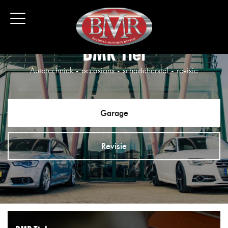
BMR Tiel
Autotechniek - occasions - schadeherstel - revisie
Garage
Revisie